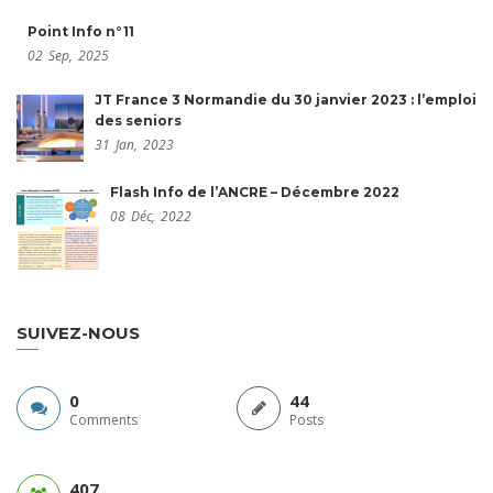
Point Info n°11
02
Sep,
2025
JT France 3 Normandie du 30 janvier 2023 : l’emploi
des seniors
31
Jan,
2023
Flash Info de l’ANCRE – Décembre 2022
08
Déc,
2022
SUIVEZ-NOUS
0
44
Comments
Posts
407