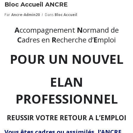
Bloc Accueil ANCRE
Par
Ancre-Admin20
Dans
Bloc Accueil
A
ccompagnement
N
ormand de
C
adres en
R
echerche d’
E
mploi
POUR
UN NOUVEL
ELAN
PROFESSIONNEL
REUSSIR VOTRE RETOUR A L’EMPLOI
Vous êtes cadres ou assimilés, l’ANCRE